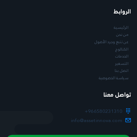
الروابط
الرئيسية
من نحن
عن تتبع وجرد الأصول
الكتالوج
الخدمات
التسعير
اتصل بنا
سياسة الخصوصية
تواصل معنا
+966580231310
info@assetinnova.com