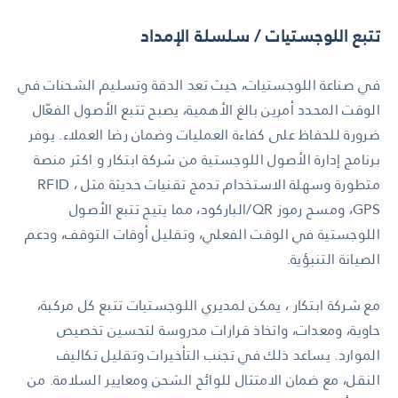
تتبع اللوجستيات / سلسلة الإمداد
في صناعة اللوجستيات، حيث تعد الدقة وتسليم الشحنات في
الوقت المحدد أمرين بالغ الأهمية، يصبح تتبع الأصول الفعّال
ضرورة للحفاظ على كفاءة العمليات وضمان رضا العملاء. يوفر
برنامج إدارة الأصول اللوجستية من شركة ابتكار و اكثر منصة
متطورة وسهلة الاستخدام تدمج تقنيات حديثة مثل RFID ،
GPS، ومسح رموز QR/الباركود، مما يتيح تتبع الأصول
اللوجستية في الوقت الفعلي، وتقليل أوقات التوقف، ودعم
الصيانة التنبؤية.
مع شركة ابتكار ، يمكن لمديري اللوجستيات تتبع كل مركبة،
حاوية، ومعدات، واتخاذ قرارات مدروسة لتحسين تخصيص
الموارد. يساعد ذلك في تجنب التأخيرات وتقليل تكاليف
النقل، مع ضمان الامتثال للوائح الشحن ومعايير السلامة. من